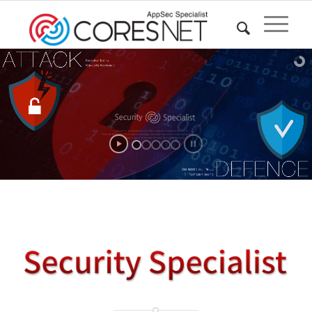
Coresnet is an information security company established in 2013.
With the belief that IT security technology can make our world a safer and better place,
we continue to grow to become Security Specialist in Korea.